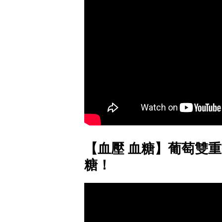
【血壓 血糖】葡萄雙重
糖！