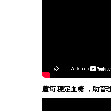
蘆筍 穩定血糖 ，助管