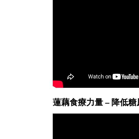
蓮藕食療力量 – 降低