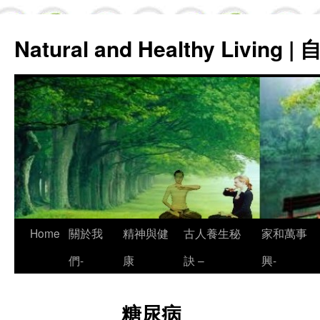
Natural and Healthy Living
Skip
Home
關於我
精神與健
古人養生秘
家和萬事
to
們-
康
訣 –
興-
content
糖尿病