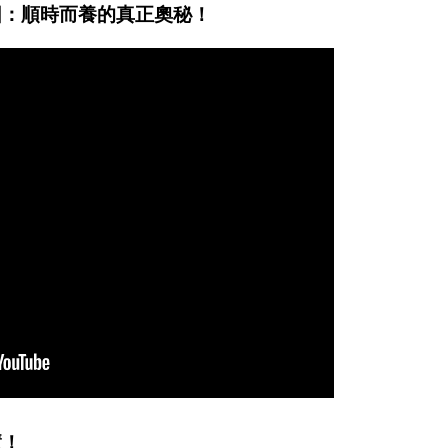
圖：順時而養的真正奧秘！
慧！