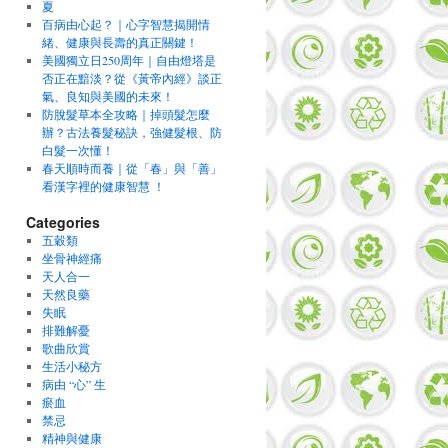
夏
百病由心起？｜心字智慧揭開情
緒、健康與長壽的真正關鍵！
美國獨立日250周年｜自由燈塔是
否正在黯淡？從《黃帝內經》談正
氣、良知與美國的未來！
防脫髮草本全攻略｜掉頭髮怎麼
辦？古法養髮秘訣，強健髮根、防
白髮一次懂！
春天順時而養｜從「春」與「善」
看漢字裡的健康智慧 ！
Categories
五穀類
坐骨神經痛
天人合一
天然良藥
失眠
排難解憂
歌曲欣賞
生活小秘方
病由 “心” 生
瘀血
禁忌
精神與健康