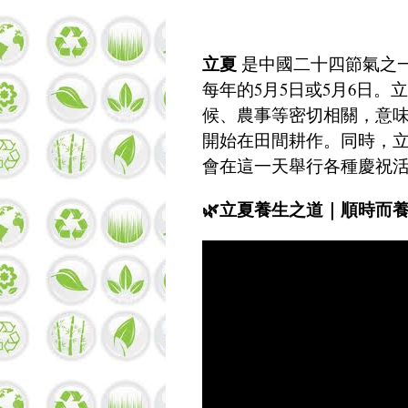
立夏
是中國二十四節氣之
每年的5月5日或5月6日
候、農事等密切相關，意
開始在田間耕作。同時，
會在這一天舉行各種慶祝
🌿立夏養生之道｜順時而