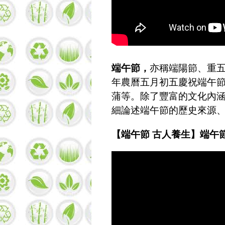
端午節，
亦稱端陽節、重
年農曆五月初五慶祝端午
蒲等。除了豐富的文化內
細論述端午節的歷史來源、
【端午節 古人養生】端午