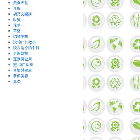
美食天堂
耳疾
胡乃文開講
脫髮
花草
草藥
認識中醫
說“藥” 的故事
談古論今話中醫
走近韓醫
運動與健康
靈 “藥” 聖樂
音樂與健康
養顏美容
鼻炎