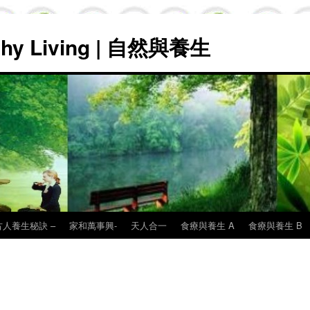
lthy Living | 自然與養生
古人養生秘訣 –
家和萬事興-
天人合一
食療與養生 A
食療與養生 B