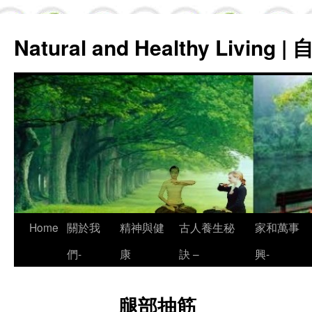
Natural and Healthy Living
Skip
Home
關於我
精神與健
古人養生秘
家和萬事
to
們-
康
訣 –
興-
content
腿部抽筋