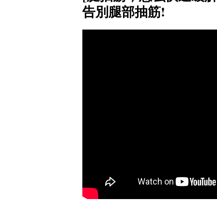
告別腿部抽筋!