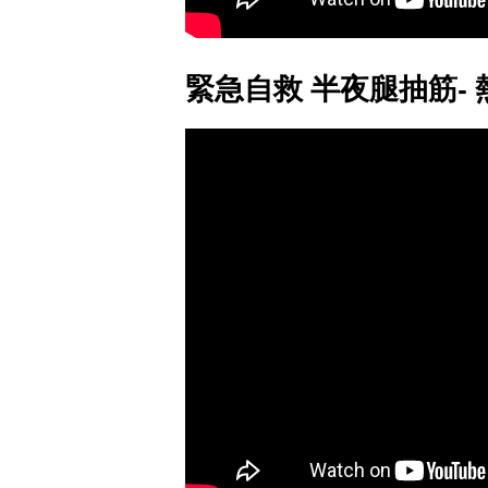
緊急自救 半夜腿抽筋- 