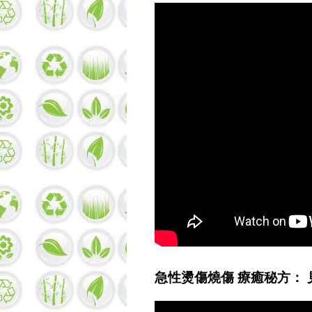
急性燙傷燒傷 療癒秘方： 