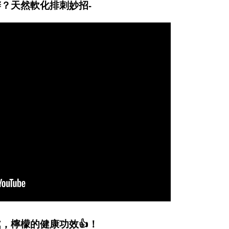
？天然軟化排刺妙招-
，檸檬的健康功效👍！