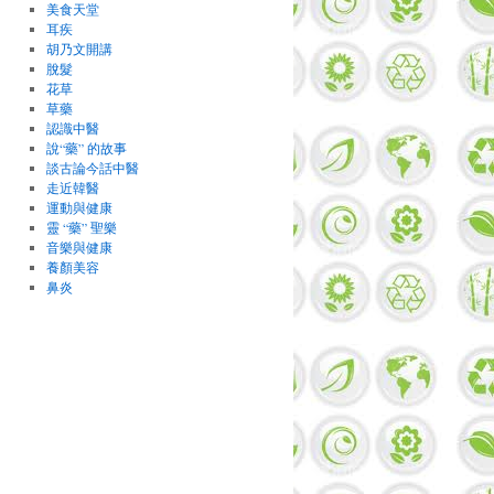
美食天堂
耳疾
胡乃文開講
脫髮
花草
草藥
認識中醫
說“藥” 的故事
談古論今話中醫
走近韓醫
運動與健康
靈 “藥” 聖樂
音樂與健康
養顏美容
鼻炎