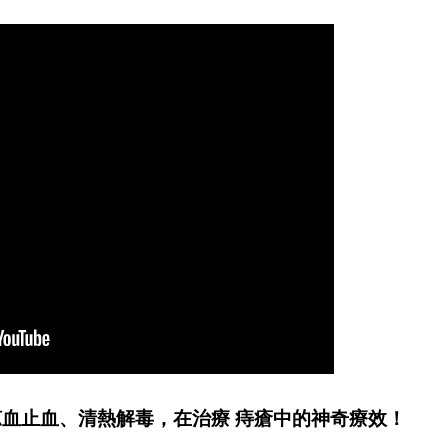
血止血、清熱解毒，在治療 痔瘡中的神奇療效！