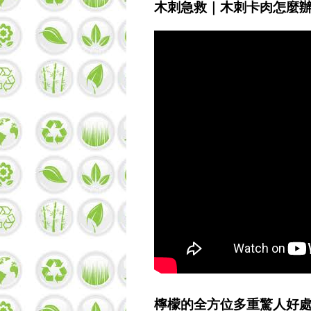
木刺急救｜木刺卡肉怎麼辦
檸檬的全方位多重驚人好處