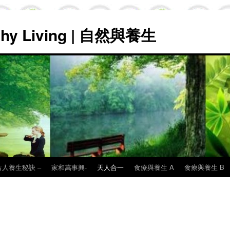
lthy Living | 自然與養生
古人養生秘訣 –
家和萬事興-
天人合一
食療與養生 A
食療與養生 B