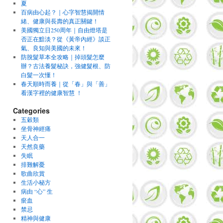
夏
百病由心起？｜心字智慧揭開情
緒、健康與長壽的真正關鍵！
美國獨立日250周年｜自由燈塔是
否正在黯淡？從《黃帝內經》談正
氣、良知與美國的未來！
防脫髮草本全攻略｜掉頭髮怎麼
辦？古法養髮秘訣，強健髮根、防
白髮一次懂！
春天順時而養｜從「春」與「善」
看漢字裡的健康智慧 ！
Categories
五穀類
坐骨神經痛
天人合一
天然良藥
失眠
排難解憂
歌曲欣賞
生活小秘方
病由 “心” 生
瘀血
禁忌
精神與健康