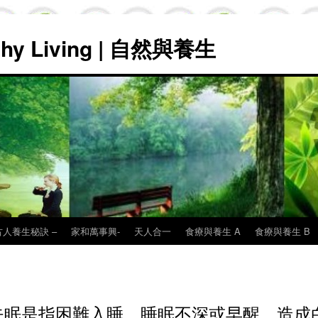
lthy Living | 自然與養生
古人養生秘訣 –
家和萬事興-
天人合一
食療與養生 A
食療與養生 B
失眠是指困難入睡、睡眠不深或早醒，造成