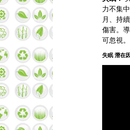
力不集中
月、持續
傷害。導
可忽視。
失眠 潛在