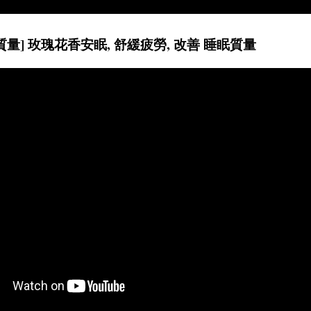
質量] 玫瑰花香安眠, 舒緩疲勞, 改善 睡眠質量