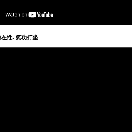
潛在性- 氣功打坐