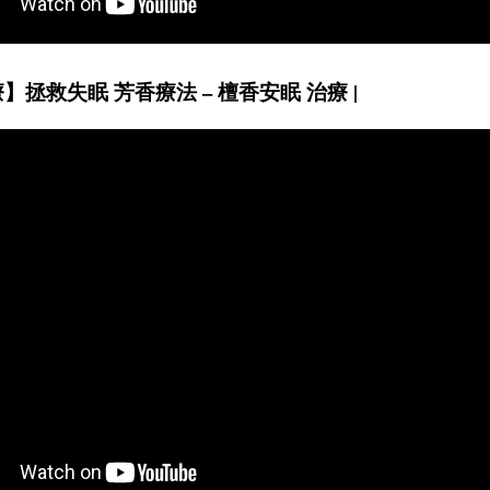
】拯救失眠 芳香療法 – 檀香安眠 治療 |