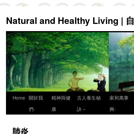
Natural and Healthy Living
Skip
Home
關於我
精神與健
古人養生秘
家和萬事
to
們-
康
訣 –
興-
content
肺炎