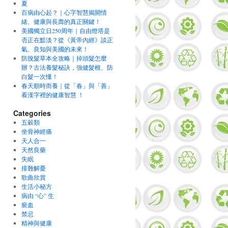
夏
百病由心起？｜心字智慧揭開情
緒、健康與長壽的真正關鍵！
美國獨立日250周年｜自由燈塔是
否正在黯淡？從《黃帝內經》談正
氣、良知與美國的未來！
防脫髮草本全攻略｜掉頭髮怎麼
辦？古法養髮秘訣，強健髮根、防
白髮一次懂！
春天順時而養｜從「春」與「善」
看漢字裡的健康智慧 ！
Categories
五穀類
坐骨神經痛
天人合一
天然良藥
失眠
排難解憂
歌曲欣賞
生活小秘方
病由 “心” 生
瘀血
禁忌
精神與健康