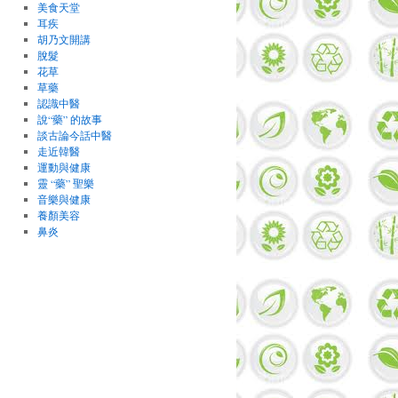
美食天堂
耳疾
胡乃文開講
脫髮
花草
草藥
認識中醫
說“藥” 的故事
談古論今話中醫
走近韓醫
運動與健康
靈 “藥” 聖樂
音樂與健康
養顏美容
鼻炎