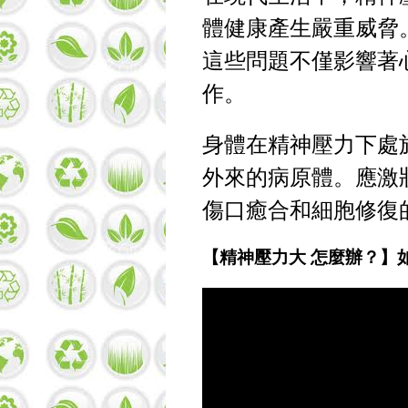
體健康產生嚴重威脅
這些問題不僅影響著
作。
身體在精神壓力下處
外來的病原體。應激
傷口癒合和細胞修復
【精神壓力大 怎麼辦？】