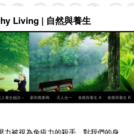
lthy Living | 自然與養生
古人養生秘訣 –
家和萬事興-
天人合一
食療與養生 A
食療與養生 B
壓力被視為免疫力的殺手，對我們的身