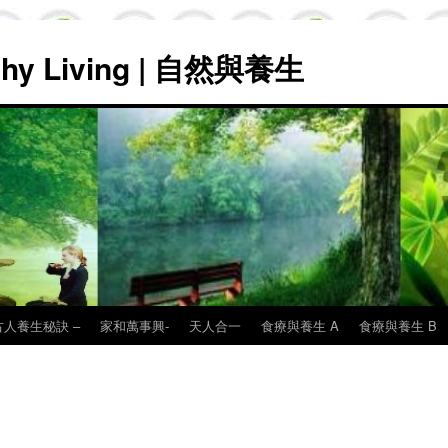
lthy Living | 自然與養生
古人養生秘訣 –
家和萬事興-
天人合一
食療與養生 A
食療與養生 B