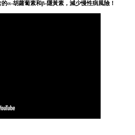
富含的α-胡蘿蔔素和β-隱黃素，減少慢性病風險！