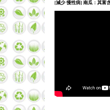
[減少 慢性病] 南瓜：其