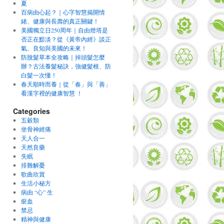
夏
百病由心起？｜心字智慧揭開情
緒、健康與長壽的真正關鍵！
美國獨立日250周年｜自由燈塔是
否正在黯淡？從《黃帝內經》談正
氣、良知與美國的未來！
防脫髮草本全攻略｜掉頭髮怎麼
辦？古法養髮秘訣，強健髮根、防
白髮一次懂！
春天順時而養｜從「春」與「善」
看漢字裡的健康智慧 ！
Categories
五穀類
坐骨神經痛
天人合一
天然良藥
失眠
排難解憂
歌曲欣賞
生活小秘方
病由 “心” 生
瘀血
禁忌
精神與健康