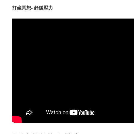
打坐冥想- 舒緩壓力