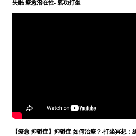
失眠 療愈潛在性- 氣功打坐
【療愈 抑鬱症】抑鬱症 如何治療？-打坐冥想：緩