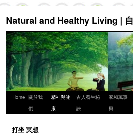
Natural and Healthy Living
Skip
Home
關於我
精神與健
古人養生秘
家和萬事
to
們-
康
訣 –
興-
content
打坐 冥想