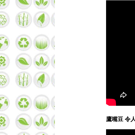
鷹嘴豆 令