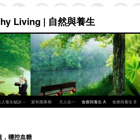
lthy Living | 自然與養生
古人養生秘訣 –
家和萬事興-
天人合一
食療與養生 A
食療與養生 B
I值，穩控血糖