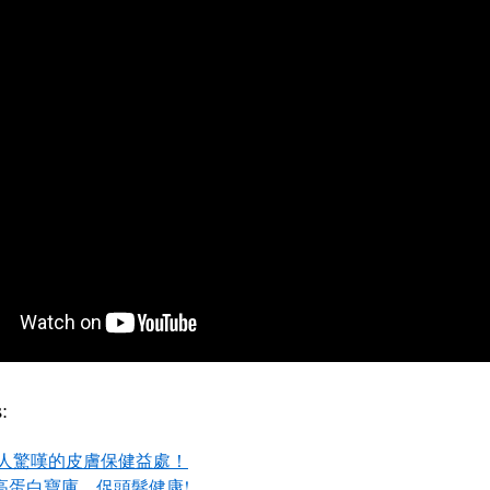
:
令人驚嘆的皮膚保健益處！
高蛋白寶庫，促頭髮健康!