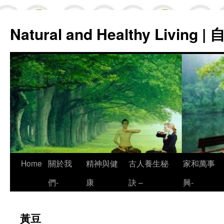
Natural and Healthy Living
Skip
Home
關於我
精神與健
古人養生秘
家和萬事
to
們-
康
訣 –
興-
content
黃豆