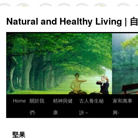
Natural and Healthy Living
Skip
Home
關於我
精神與健
古人養生秘
家和萬事
to
們-
康
訣 –
興-
content
堅果