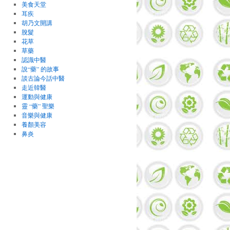
美食天堂
耳疾
胡乃文開講
脫髮
花草
草藥
認識中醫
說“藥” 的故事
談古論今話中醫
走近韓醫
運動與健康
靈 “藥” 聖樂
音樂與健康
養顏美容
鼻炎