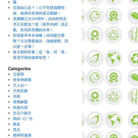
夏
百病由心起？｜心字智慧揭開情
緒、健康與長壽的真正關鍵！
美國獨立日250周年｜自由燈塔是
否正在黯淡？從《黃帝內經》談正
氣、良知與美國的未來！
防脫髮草本全攻略｜掉頭髮怎麼
辦？古法養髮秘訣，強健髮根、防
白髮一次懂！
春天順時而養｜從「春」與「善」
看漢字裡的健康智慧 ！
Categories
五穀類
坐骨神經痛
天人合一
天然良藥
失眠
排難解憂
歌曲欣賞
生活小秘方
病由 “心” 生
瘀血
禁忌
精神與健康