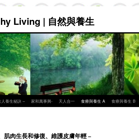
lthy Living | 自然與養生
古人養生秘訣 –
家和萬事興-
天人合一
食療與養生 A
食療與養生 B
、肌肉生長和修復、維護皮膚年輕 –