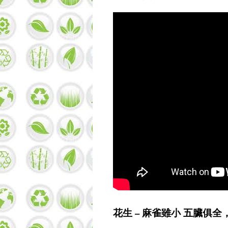
花生 – 麻雀雖小 五臟俱全