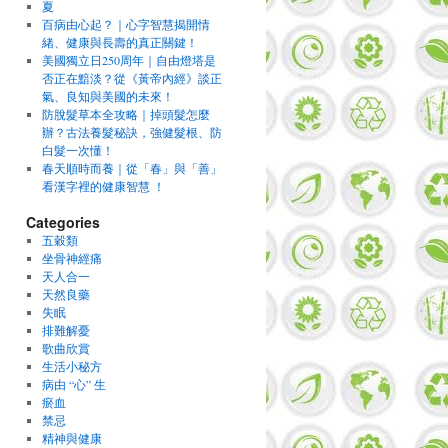
夏
百病由心起？｜心字智慧揭開情
緒、健康與長壽的真正關鍵！
美國獨立日250周年｜自由燈塔是
否正在黯淡？從《黃帝內經》談正
氣、良知與美國的未來！
防脫髮草本全攻略｜掉頭髮怎麼
辦？古法養髮秘訣，強健髮根、防
白髮一次懂！
春天順時而養｜從「春」與「善」
看漢字裡的健康智慧 ！
Categories
五穀類
坐骨神經痛
天人合一
天然良藥
失眠
排難解憂
歌曲欣賞
生活小秘方
病由 “心” 生
瘀血
禁忌
精神與健康