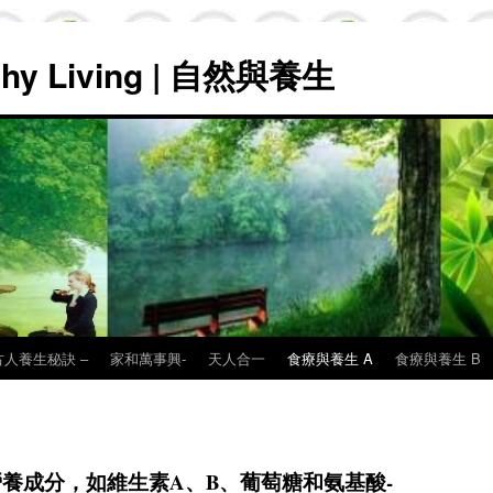
lthy Living | 自然與養生
古人養生秘訣 –
家和萬事興-
天人合一
食療與養生 A
食療與養生 B
養成分，如維生素A、B、葡萄糖和氨基酸-