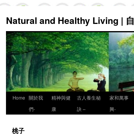
Natural and Healthy Living
Skip
Home
關於我
精神與健
古人養生秘
家和萬事
to
們-
康
訣 –
興-
content
桃子