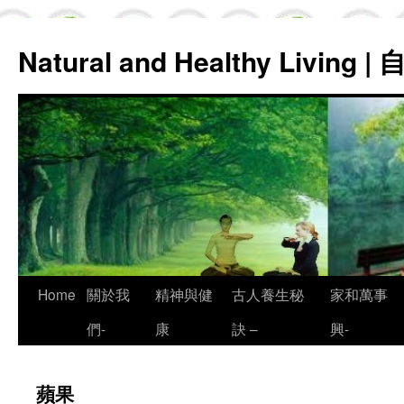
Natural and Healthy Living
Skip
Home
關於我
精神與健
古人養生秘
家和萬事
to
們-
康
訣 –
興-
content
蘋果