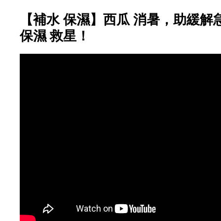
【補水 保濕】西瓜 消暑，助緩解
保濕 救星！