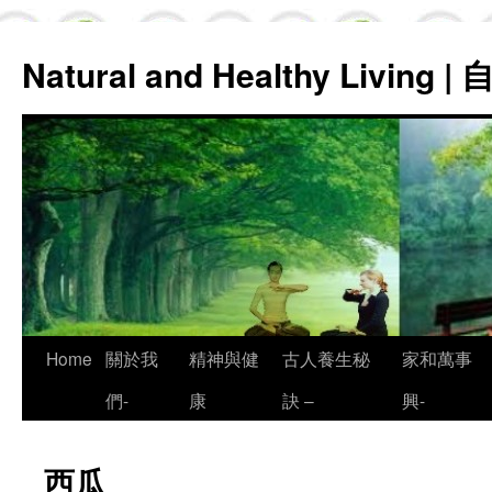
Natural and Healthy Living
Skip
Home
關於我
精神與健
古人養生秘
家和萬事
to
們-
康
訣 –
興-
content
西瓜