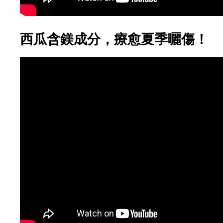
西瓜含鎂成分，療愈夏季曬傷！