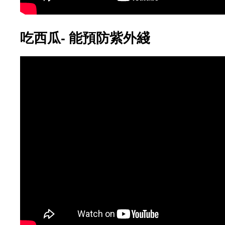
吃西瓜- 能預防紫外綫