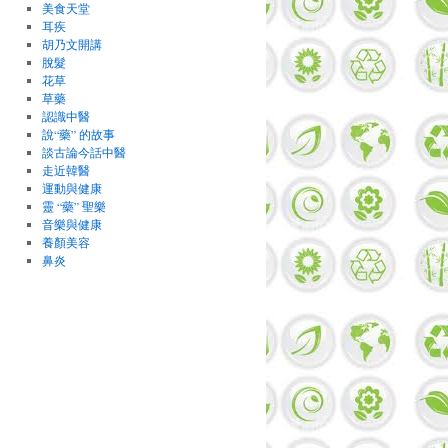
美食天堂
耳疾
胡乃文開講
脫髮
花草
草藥
認識中醫
說“藥” 的故事
談古論今話中醫
走近韓醫
運動與健康
靈 “藥” 聖樂
音樂與健康
養顏美容
鼻炎