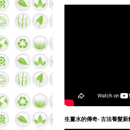
生薑水的傳奇- 古法養髮