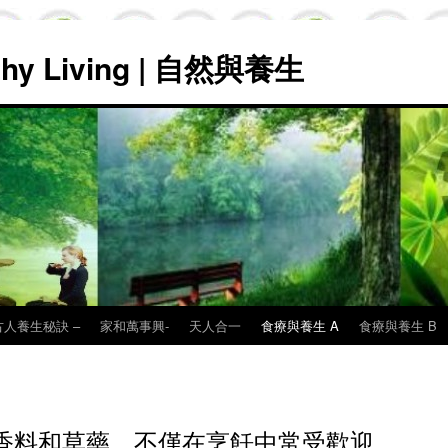
lthy Living | 自然與養生
古人養生秘訣 –
家和萬事興-
天人合一
食療與養生 A
食療與養生 B
香料和草藥，不僅在烹飪中常受歡迎，