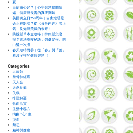
夏
百病由心起？｜心字智慧揭開情
緒、健康與長壽的真正關鍵！
美國獨立日250周年｜自由燈塔是
否正在黯淡？從《黃帝內經》談正
氣、良知與美國的未來！
防脫髮草本全攻略｜掉頭髮怎麼
辦？古法養髮秘訣，強健髮根、防
白髮一次懂！
春天順時而養｜從「春」與「善」
看漢字裡的健康智慧 ！
Categories
五穀類
坐骨神經痛
天人合一
天然良藥
失眠
排難解憂
歌曲欣賞
生活小秘方
病由 “心” 生
瘀血
禁忌
精神與健康