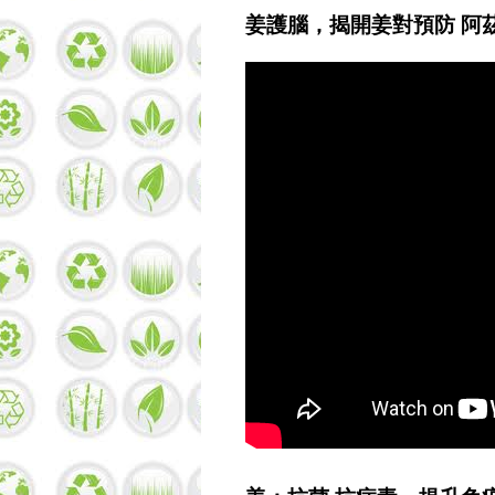
姜護腦，揭開姜對預防 阿