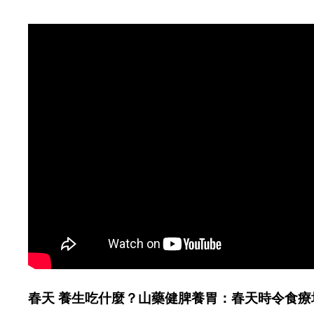
春天 養生吃什麼？山藥健脾養胃：春天時令食療