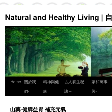
Natural and Healthy Living
Skip
Home
關於我
精神與健
古人養生秘
家和萬事
to
們-
康
訣 –
興-
content
山藥-健脾益胃 補充元氣