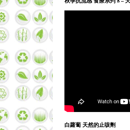
秋季抗流感 食療系列 8 –
白蘿蔔 天然的止咳劑