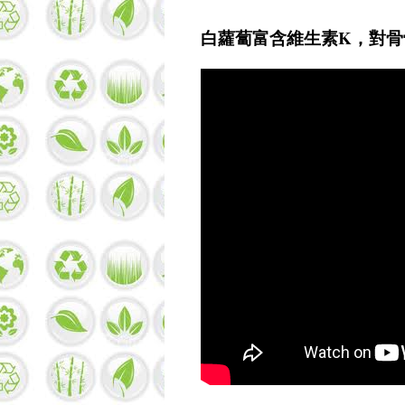
白蘿蔔富含維生素K，對骨