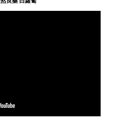
 天然良藥 白蘿蔔