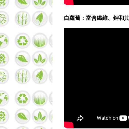
白蘿蔔：富含纖維、鉀和其