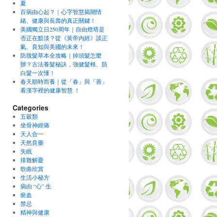
夏
百病由心起？｜心字智慧揭開情
緒、健康與長壽的真正關鍵！
美國獨立日250周年｜自由燈塔是
否正在黯淡？從《黃帝內經》談正
氣、良知與美國的未來！
防脫髮草本全攻略｜掉頭髮怎麼
辦？古法養髮秘訣，強健髮根、防
白髮一次懂！
春天順時而養｜從「春」與「善」
看漢字裡的健康智慧 ！
Categories
五穀類
坐骨神經痛
天人合一
天然良藥
失眠
排難解憂
歌曲欣賞
生活小秘方
病由 “心” 生
瘀血
禁忌
精神與健康