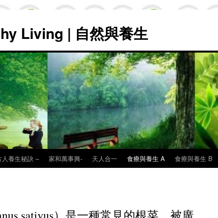
lthy Living | 自然與養生
古人養生秘訣 –
家和萬事興-
天人合一
食療與養生 A
食療與養生 B
nus sativus）是一種常見的根菜，被廣