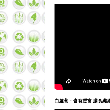
白蘿蔔：含有豐富 膳食纖