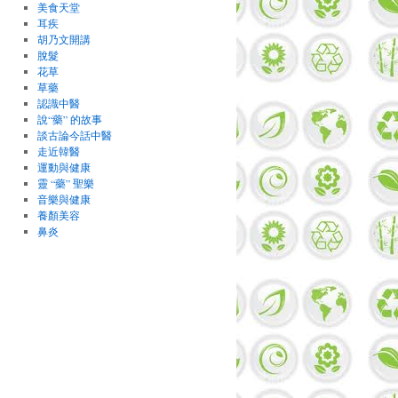
美食天堂
耳疾
胡乃文開講
脫髮
花草
草藥
認識中醫
說“藥” 的故事
談古論今話中醫
走近韓醫
運動與健康
靈 “藥” 聖樂
音樂與健康
養顏美容
鼻炎