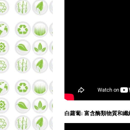
白蘿蔔: 富含酶類物質和纖