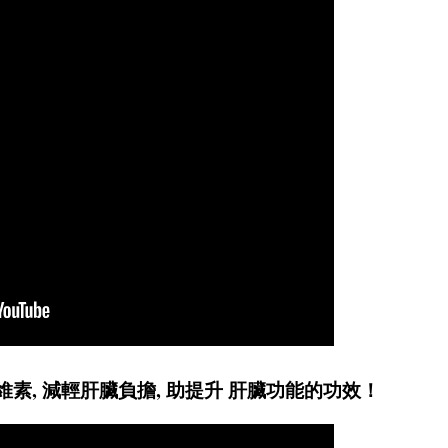
維素, 減輕肝臟負擔, 助提升 肝臟功能的功效！