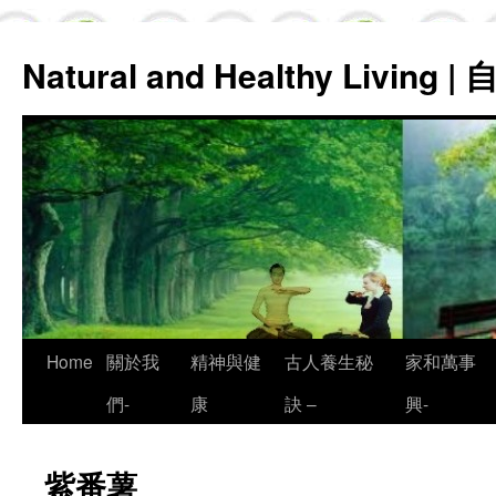
Natural and Healthy Living
Skip
Home
關於我
精神與健
古人養生秘
家和萬事
to
們-
康
訣 –
興-
content
紫番薯