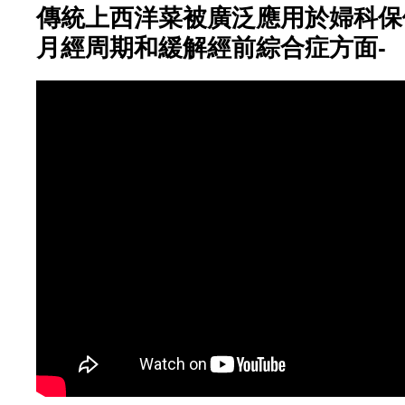
傳統上西洋菜被廣泛應用於婦科保
月經周期和緩解經前綜合症方面-