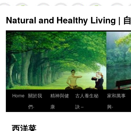
Natural and Healthy Living
Skip
Home
關於我
精神與健
古人養生秘
家和萬事
to
們-
康
訣 –
興-
content
西洋菜