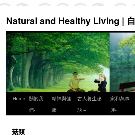
Natural and Healthy Living
Skip
Home
關於我
精神與健
古人養生秘
家和萬事
to
們-
康
訣 –
興-
content
菇類