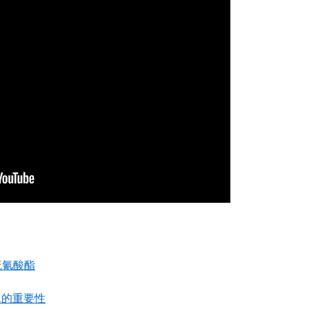
硫氰酸酯
K的重要性