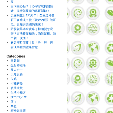
夏
百病由心起？｜心字智慧揭開情
緒、健康與長壽的真正關鍵！
美國獨立日250周年｜自由燈塔是
否正在黯淡？從《黃帝內經》談正
氣、良知與美國的未來！
防脫髮草本全攻略｜掉頭髮怎麼
辦？古法養髮秘訣，強健髮根、防
白髮一次懂！
春天順時而養｜從「春」與「善」
看漢字裡的健康智慧 ！
Categories
五穀類
坐骨神經痛
天人合一
天然良藥
失眠
排難解憂
歌曲欣賞
生活小秘方
病由 “心” 生
瘀血
禁忌
精神與健康