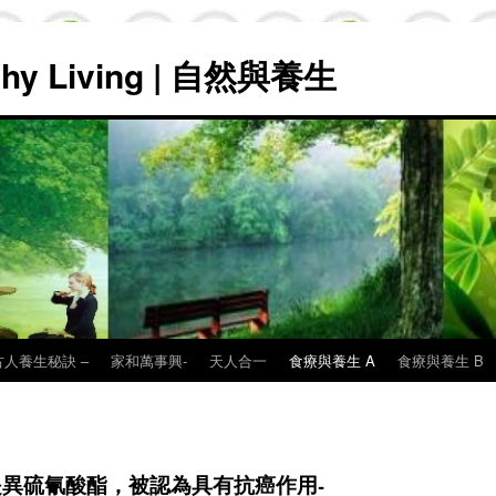
lthy Living | 自然與養生
古人養生秘訣 –
家和萬事興-
天人合一
食療與養生 A
食療與養生 B
異硫氰酸酯，被認為具有抗癌作用-