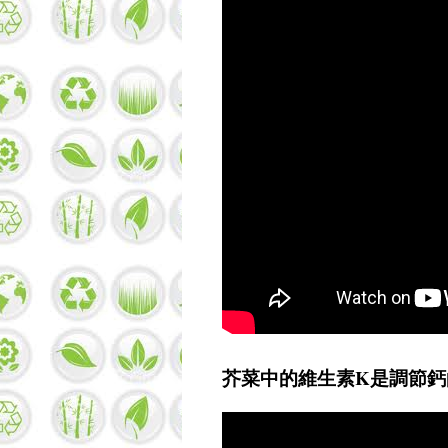
芥菜中的維生素K是調節鈣