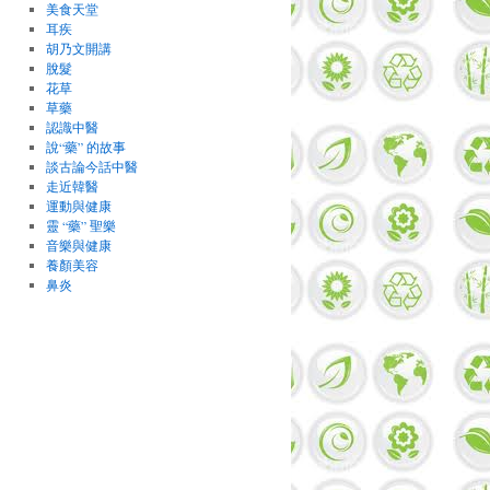
美食天堂
耳疾
胡乃文開講
脫髮
花草
草藥
認識中醫
說“藥” 的故事
談古論今話中醫
走近韓醫
運動與健康
靈 “藥” 聖樂
音樂與健康
養顏美容
鼻炎