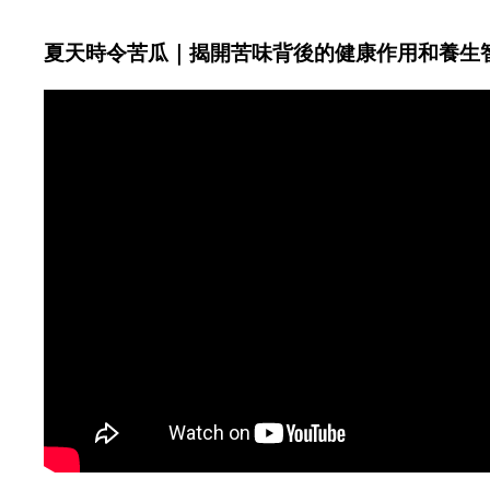
夏天時令苦瓜｜揭開苦味背後的健康作用和養生