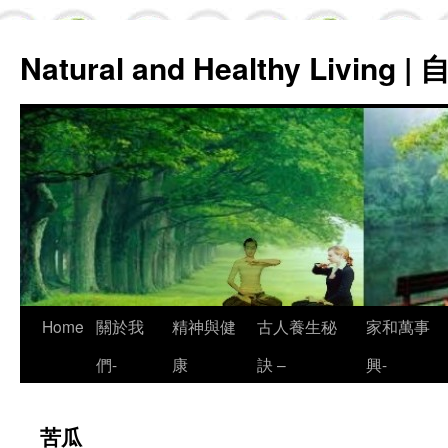
Natural and Healthy Living
Skip
Home
關於我
精神與健
古人養生秘
家和萬事
to
們-
康
訣 –
興-
content
苦瓜