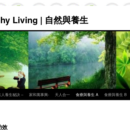
lthy Living | 自然與養生
古人養生秘訣 –
家和萬事興-
天人合一
食療與養生 A
食療與養生 B
功效