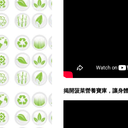
揭開菠菜營養寶庫，讓身