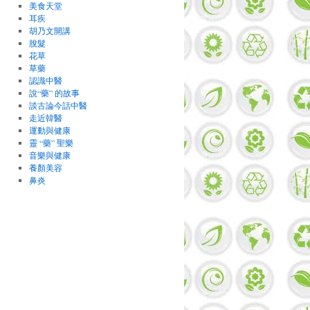
美食天堂
耳疾
胡乃文開講
脫髮
花草
草藥
認識中醫
說“藥” 的故事
談古論今話中醫
走近韓醫
運動與健康
靈 “藥” 聖樂
音樂與健康
養顏美容
鼻炎