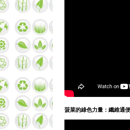
菠菜的綠色力量：纖維通便