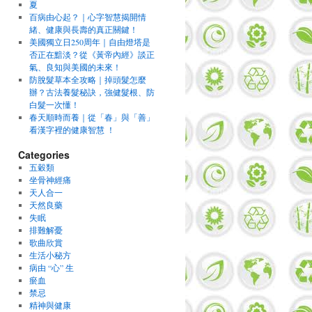
夏
百病由心起？｜心字智慧揭開情
緒、健康與長壽的真正關鍵！
美國獨立日250周年｜自由燈塔是
否正在黯淡？從《黃帝內經》談正
氣、良知與美國的未來！
防脫髮草本全攻略｜掉頭髮怎麼
辦？古法養髮秘訣，強健髮根、防
白髮一次懂！
春天順時而養｜從「春」與「善」
看漢字裡的健康智慧 ！
Categories
五穀類
坐骨神經痛
天人合一
天然良藥
失眠
排難解憂
歌曲欣賞
生活小秘方
病由 “心” 生
瘀血
禁忌
精神與健康