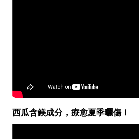
西瓜含鎂成分，療愈夏季曬傷！