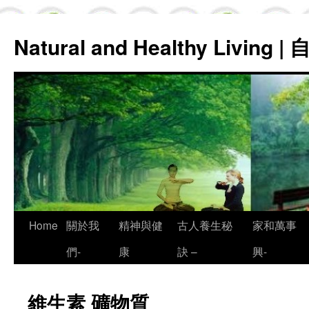
Natural and Healthy Living
Skip
Home
關於我
精神與健
古人養生秘
家和萬事
to
們-
康
訣 –
興-
content
維生素 礦物質