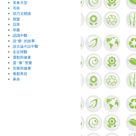
美食天堂
耳疾
胡乃文開講
脫髮
花草
草藥
認識中醫
說“藥” 的故事
談古論今話中醫
走近韓醫
運動與健康
靈 “藥” 聖樂
音樂與健康
養顏美容
鼻炎