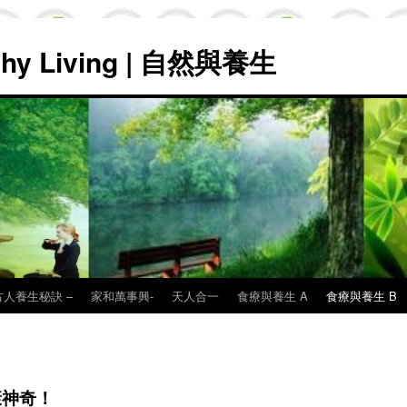
lthy Living | 自然與養生
古人養生秘訣 –
家和萬事興-
天人合一
食療與養生 A
食療與養生 B
康神奇！