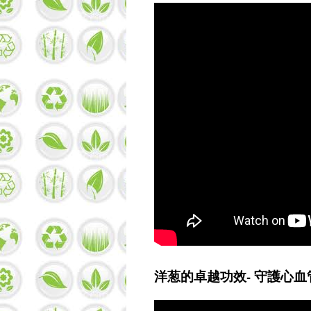
洋葱的卓越功效- 守護心