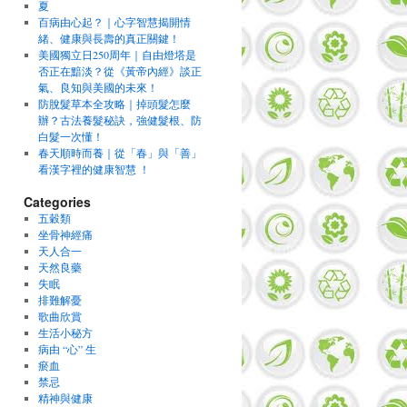
夏
百病由心起？｜心字智慧揭開情
緒、健康與長壽的真正關鍵！
美國獨立日250周年｜自由燈塔是
否正在黯淡？從《黃帝內經》談正
氣、良知與美國的未來！
防脫髮草本全攻略｜掉頭髮怎麼
辦？古法養髮秘訣，強健髮根、防
白髮一次懂！
春天順時而養｜從「春」與「善」
看漢字裡的健康智慧 ！
Categories
五穀類
坐骨神經痛
天人合一
天然良藥
失眠
排難解憂
歌曲欣賞
生活小秘方
病由 “心” 生
瘀血
禁忌
精神與健康