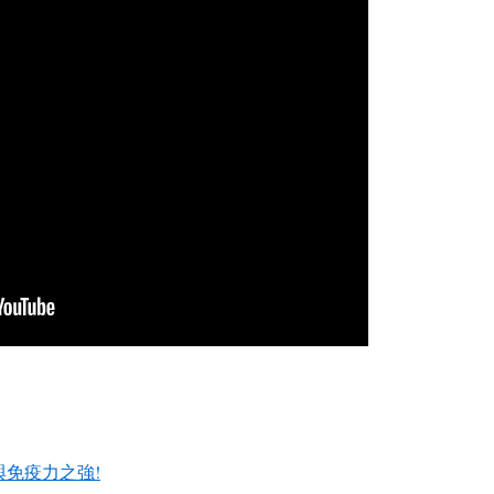
免疫力之強!