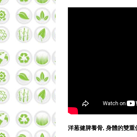
洋葱健脾養骨, 身體的雙重保