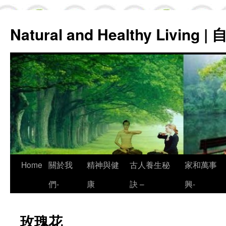
Natural and Healthy Living
Skip
Home
關於我
精神與健
古人養生秘
家和萬事
to
們-
康
訣 –
興-
content
玫瑰花