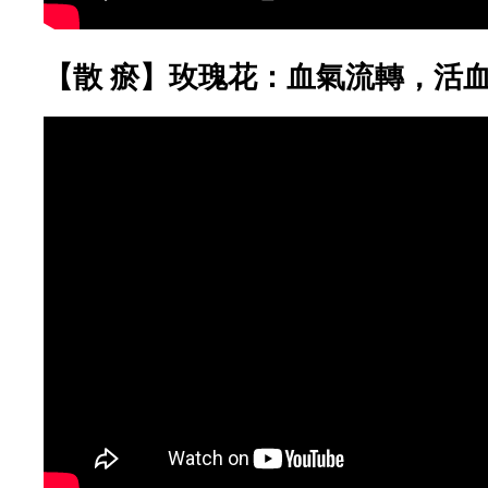
【散 瘀】玫瑰花：血氣流轉，活血