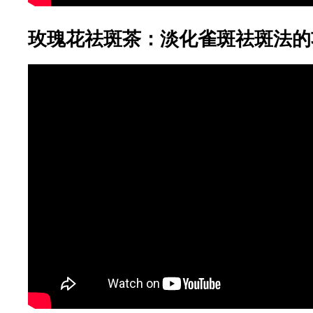
玫瑰花祛斑茶：淡化雀斑祛斑法的