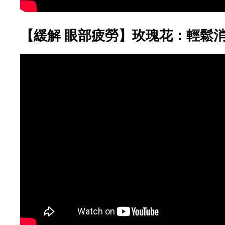
【緩解 眼部疲勞】玫瑰花：輕鬆消