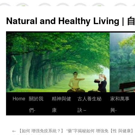
Natural and Healthy Living
Skip
Home
關於我
精神與健
古人養生秘
家和萬事
to
們-
康
訣 –
興-
content
←
【如何 增强免疫系統？】 “藥”字揭秘如何 增強免
【性 與健康