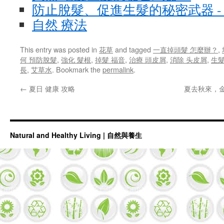
防止脫髮、促進生髮的秘密武器 -
自然 療法
This entry was posted in
花草
and tagged
一直掉頭髮 怎麼辦？
,
何 預防脫髮
,
強化 髮根
,
掉髮 福音
,
治療 頭皮屑
,
消除 头皮屑
,
生髮
長
,
艾草水
. Bookmark the
permalink
.
←
夏日 健康 攻略
夏去秋來，
Natural and Healthy Living | 自然與養生