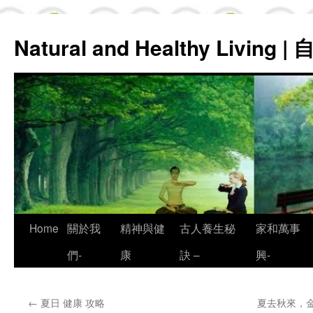
Natural and Healthy Living
Skip
Home
關於我
精神與健
古人養生秘
家和萬事
to
們-
康
訣 –
興-
content
←
夏日 健康 攻略
夏去秋來，