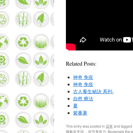
Related Posts:
神奇 免疫
神奇 免疫
古人養生秘訣 系列-
自然 療法
夏
紫番薯
This entry was posted in
花草
and tagged
陽氣血充沛 ，提升免疫力
. Bookmark the
p