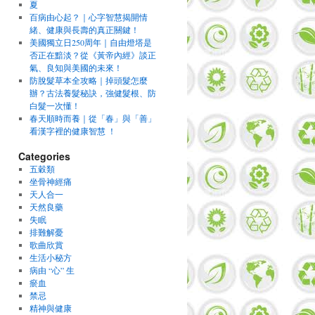
夏
百病由心起？｜心字智慧揭開情
緒、健康與長壽的真正關鍵！
美國獨立日250周年｜自由燈塔是
否正在黯淡？從《黃帝內經》談正
氣、良知與美國的未來！
防脫髮草本全攻略｜掉頭髮怎麼
辦？古法養髮秘訣，強健髮根、防
白髮一次懂！
春天順時而養｜從「春」與「善」
看漢字裡的健康智慧 ！
Categories
五穀類
坐骨神經痛
天人合一
天然良藥
失眠
排難解憂
歌曲欣賞
生活小秘方
病由 “心” 生
瘀血
禁忌
精神與健康