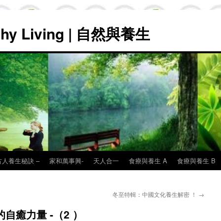
lthy Living | 自然與養生
古人養生秘訣 –
家和萬事興-
天人合一
食療與養生 A
食療與養生 B
冬至特輯：中國文化養生解密 ！
→
自癒力量 -（2 ）