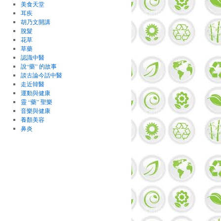
美食天堂
耳疾
胡乃文開講
脫髮
花草
草藥
認識中醫
說“藥” 的故事
談古論今話中醫
走近韓醫
運動與健康
靈 “藥” 聖樂
音樂與健康
養顏美容
鼻炎