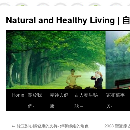
Natural and Healthy Living
Skip
Home
關於我
精神與健
古人養生秘
家和萬事
to
們-
康
訣 –
興-
content
←
綠豆對心臟健康的支持- 鉀和纖維的角色
2023 聖誕