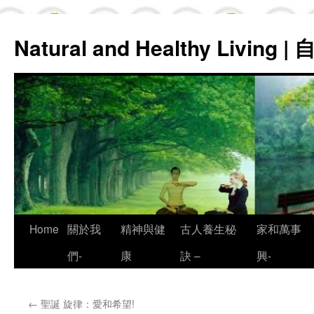
Natural and Healthy Living
Skip
Home
關於我
精神與健
古人養生秘
家和萬事
to
們-
康
訣 –
興-
content
←
聖誕 旋律：愛和希望!