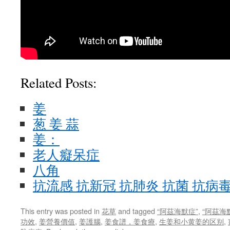
Related Posts:
姜
葱 姜 蒜
姜：
老人癡呆症
八角
抗流感 抗新冠 抗肺炎 抗菌 抗病
This entry was posted in
花草
and tagged
“阿茲海默症”
,
“阿茲海
功效
,
姜營養價值
,
姜護腦
,
姜食譜，姜食療
,
生姜和小黄姜的区别
,