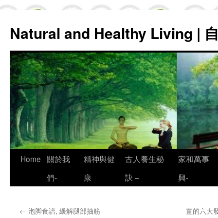
Natural and Healthy Living
Skip
Home
關於我
精神與健
古人養生秘
家和萬事
to
們-
康
訣 –
興-
content
←
泡脚食譜, 緩解腿部抽筋
薑的六大