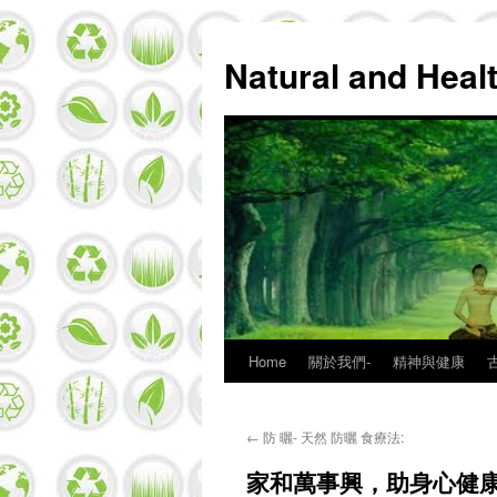
Natural and Hea
Home
關於我們-
精神與健康
Skip
to
←
防 曬- 天然 防曬 食療法:
content
家和萬事興，助身心健康