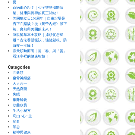
夏
百病由心起？｜心字智慧揭開情
緒、健康與長壽的真正關鍵！
美國獨立日250周年｜自由燈塔是
否正在黯淡？從《黃帝內經》談正
氣、良知與美國的未來！
防脫髮草本全攻略｜掉頭髮怎麼
辦？古法養髮秘訣，強健髮根、防
白髮一次懂！
春天順時而養｜從「春」與「善」
看漢字裡的健康智慧 ！
Categories
五穀類
坐骨神經痛
天人合一
天然良藥
失眠
排難解憂
歌曲欣賞
生活小秘方
病由 “心” 生
瘀血
禁忌
精神與健康