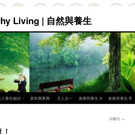
lthy Living | 自然與養生
古人養生秘訣 –
家和萬事興-
天人合一
食療與養生 A
食療與養生 B
抑鬱症
→
 ！