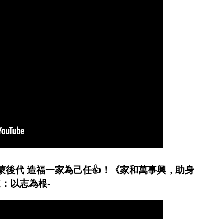
蒙後代 造福一家為己任👍！《家和萬事興，助身
：以志為根-