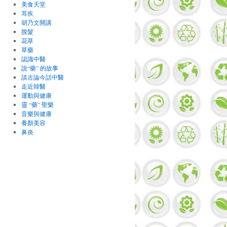
美食天堂
耳疾
胡乃文開講
脫髮
花草
草藥
認識中醫
說“藥” 的故事
談古論今話中醫
走近韓醫
運動與健康
靈 “藥” 聖樂
音樂與健康
養顏美容
鼻炎