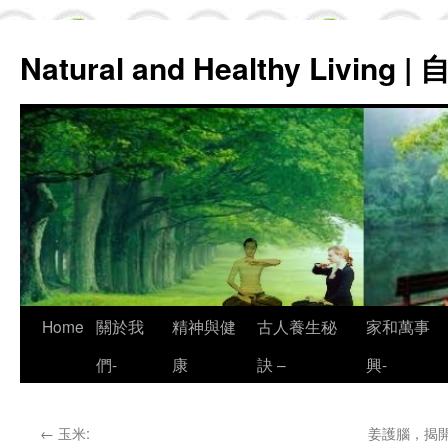
Natural and Healthy Living
Skip
Home
關於我
精神與健
古人養生秘
家和萬事
to
們-
康
訣 –
興-
content
←
玉米:
姜護腦，揭開