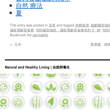
自然 療法
夏
This entry was posted in
花草
and tagged
泡脚食譜
,
緩解腿部抽
攝取電解質食療
,
預防腿部抽筋，攝取電解質食療系列 3 - 鉀
,
預防
Bookmark the
permalink
.
←
玉米:
姜護腦，揭開
Natural and Healthy Living | 自然與養生