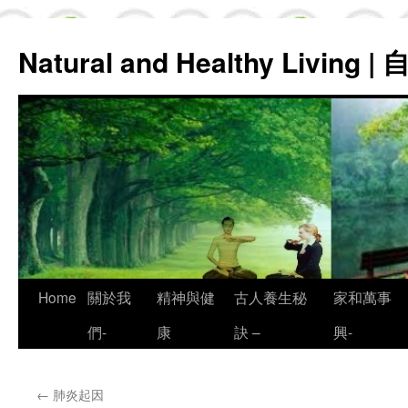
Natural and Healthy Living
Skip
Home
關於我
精神與健
古人養生秘
家和萬事
to
們-
康
訣 –
興-
content
←
肺炎起因