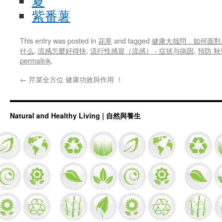
夏
紫番薯
This entry was posted in
花草
and tagged
健康大哉問，如何面對
什么
,
流感怎麼好得快
,
流行性感冒（流感） - 症状与病因
,
預防 
permalink
.
←
芹菜全方位 健康功效與作用 ！
Natural and Healthy Living | 自然與養生