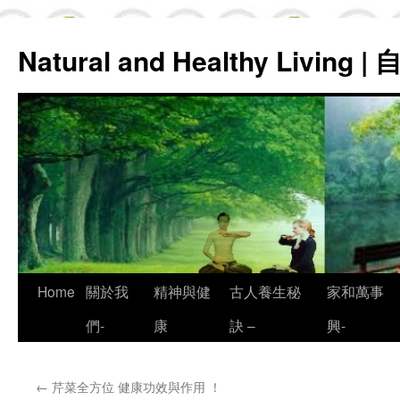
Natural and Healthy Living
Skip
Home
關於我
精神與健
古人養生秘
家和萬事
to
們-
康
訣 –
興-
content
←
芹菜全方位 健康功效與作用 ！