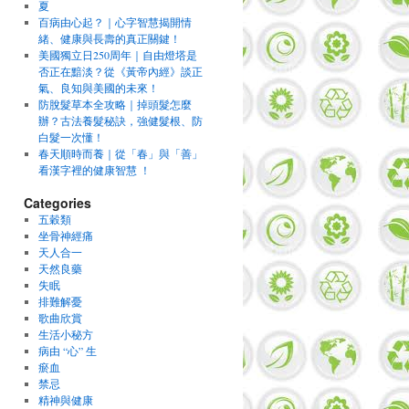
夏
百病由心起？｜心字智慧揭開情
緒、健康與長壽的真正關鍵！
美國獨立日250周年｜自由燈塔是
否正在黯淡？從《黃帝內經》談正
氣、良知與美國的未來！
防脫髮草本全攻略｜掉頭髮怎麼
辦？古法養髮秘訣，強健髮根、防
白髮一次懂！
春天順時而養｜從「春」與「善」
看漢字裡的健康智慧 ！
Categories
五穀類
坐骨神經痛
天人合一
天然良藥
失眠
排難解憂
歌曲欣賞
生活小秘方
病由 “心” 生
瘀血
禁忌
精神與健康