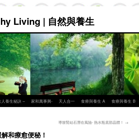
lthy Living | 自然與養生
古人養生秘訣 –
家和萬事興-
天人合一
食療與養生 A
食療與養生 B
導致腎結石潛在風險- 熱水瓶底部晶體！
→
緩解和療愈便秘！