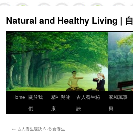
Natural and Healthy Living
Skip
Home
關於我
精神與健
古人養生秘
家和萬事
to
們-
康
訣 –
興-
content
←
古人養生秘訣 6 -飲食養生