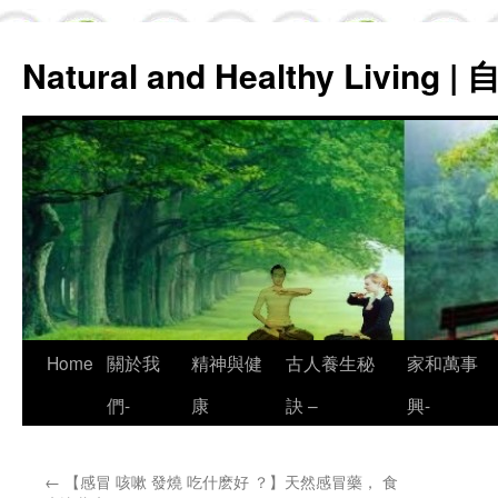
Natural and Healthy Living
Skip
Home
關於我
精神與健
古人養生秘
家和萬事
to
們-
康
訣 –
興-
content
←
【感冒 咳嗽 發燒 吃什麽好 ？】天然感冒藥， 食