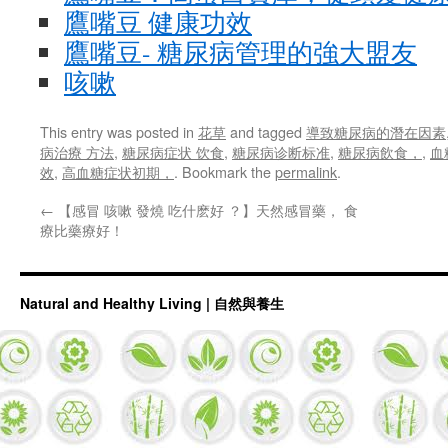
鷹嘴豆 健康功效
鷹嘴豆- 糖尿病管理的強大盟友
咳嗽
This entry was posted in
花草
and tagged
導致糖尿病的潛在因素
病治療 方法
,
糖尿病症状 饮食
,
糖尿病诊断标准
,
糖尿病飲食，
,
血
效
,
高血糖症状初期，
. Bookmark the
permalink
.
←
【感冒 咳嗽 發燒 吃什麽好 ？】天然感冒藥， 食
療比藥療好！
Natural and Healthy Living | 自然與養生