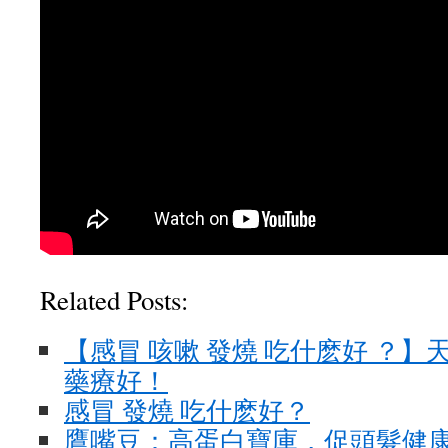
Related Posts:
【感冒 咳嗽 發燒 吃什麽好 ？】
藥療好！
感冒 發燒 吃什麽好？
鷹嘴豆：高蛋白寶庫，促頭髮健康