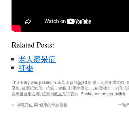
Related Posts:
老人癡呆症
紅棗
This entry was posted in
花草
and tagged
紅棗：天然多重功效 健
麼吃
,
紅棗抗氧化、抗癌，健腦
,
紅棗水做法，
,
紅棗秘方：老年人
與黑棗差別在哪
,
紅棗補氣血又可安神
. Bookmark the
permalink
.
←
脚底穴位 與 健康的奇妙聯繫
一顆