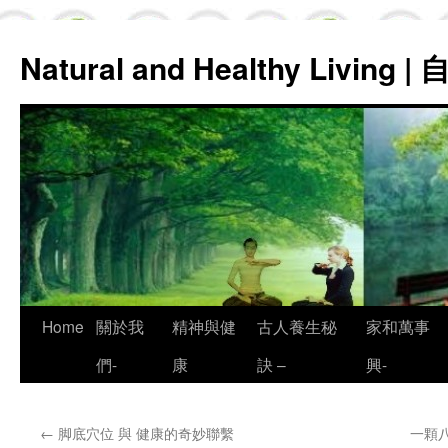
Natural and Healthy Living
Skip
Home
關於我
精神與健
古人養生秘
家和萬事
to
們-
康
訣 –
興-
content
←
脚底穴位 與 健康的奇妙聯繫
一顆