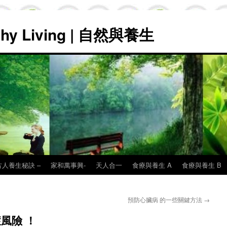
lthy Living | 自然與養生
古人養生秘訣 –
家和萬事興-
天人合一
食療與養生 A
食療與養生 B
預防心臟病 的一些關鍵方法
→
症風險 ！