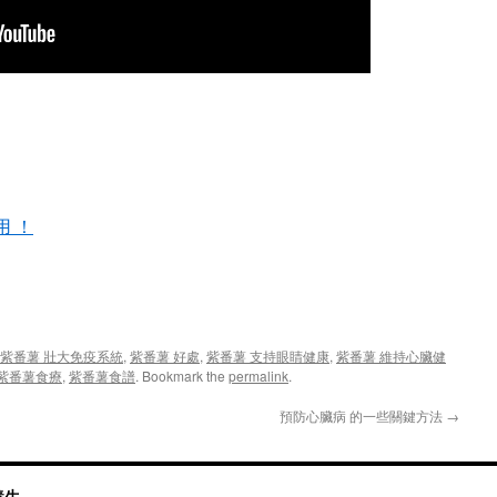
用 ！
紫番薯 壯大免疫系統
,
紫番薯 好處
,
紫番薯 支持眼睛健康
,
紫番薯 維持心臟健
紫番薯食療
,
紫番薯食譜
. Bookmark the
permalink
.
預防心臟病 的一些關鍵方法
→
與養生