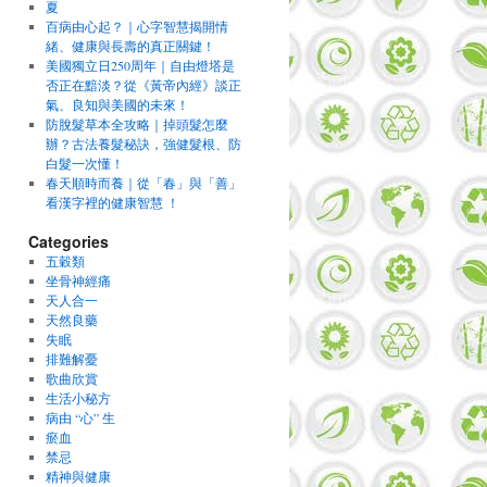
夏
百病由心起？｜心字智慧揭開情
緒、健康與長壽的真正關鍵！
美國獨立日250周年｜自由燈塔是
否正在黯淡？從《黃帝內經》談正
氣、良知與美國的未來！
防脫髮草本全攻略｜掉頭髮怎麼
辦？古法養髮秘訣，強健髮根、防
白髮一次懂！
春天順時而養｜從「春」與「善」
看漢字裡的健康智慧 ！
Categories
五穀類
坐骨神經痛
天人合一
天然良藥
失眠
排難解憂
歌曲欣賞
生活小秘方
病由 “心” 生
瘀血
禁忌
精神與健康