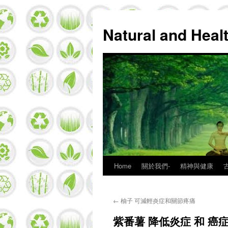
Natural and Hea
Home
關於我們-
精神與健康
Skip
to
←
柚子 可減輕炎症和關節疼痛
content
紫番薯 降低炎症 和 癌