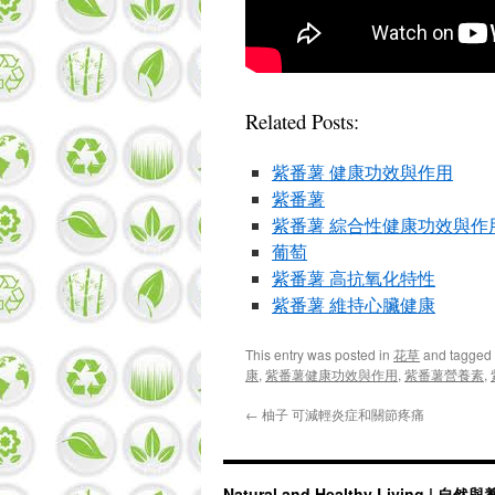
Related Posts:
紫番薯 健康功效與作用
紫番薯
紫番薯 綜合性健康功效與作
葡萄
紫番薯 高抗氧化特性
紫番薯 維持心臟健康
This entry was posted in
花草
and tagged
康
,
紫番薯健康功效與作用
,
紫番薯營養素
,
←
柚子 可減輕炎症和關節疼痛
Natural and Healthy Living | 自然