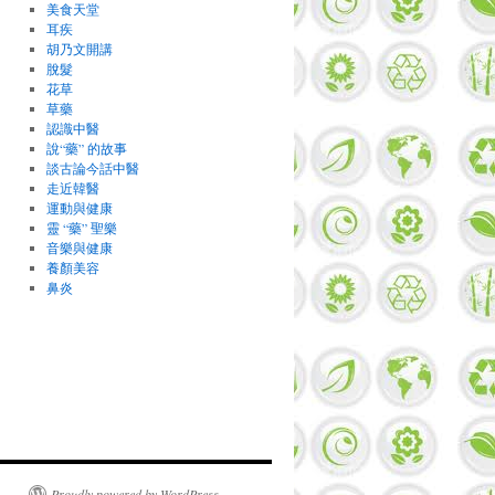
美食天堂
耳疾
胡乃文開講
脫髮
花草
草藥
認識中醫
說“藥” 的故事
談古論今話中醫
走近韓醫
運動與健康
靈 “藥” 聖樂
音樂與健康
養顏美容
鼻炎
Proudly powered by WordPress.