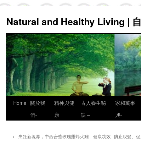
Natural and Healthy Living
Skip
Home
關於我
精神與健
古人養生秘
家和萬事
to
們-
康
訣 –
興-
content
←
烹飪新境界，中西合璧玫瑰露烤火雞，健康功效
防止脫髮、促