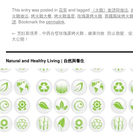
This entry was posted in
花草
and tagged
《火雞》食譜與做法
,
火雞做法
,
烤火雞大餐
,
烤火雞溫度
,
玫瑰露烤火雞
,
異國風味烤火
譜
. Bookmark the
permalink
.
←
烹飪新境界，中西合璧玫瑰露烤火雞，健康功效
防止脫髮、促
大公開！
Natural and Healthy Living | 自然與養生