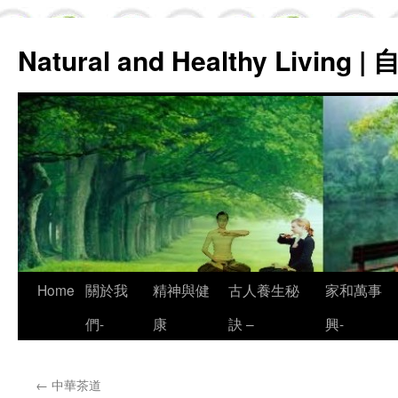
Natural and Healthy Living
Skip
Home
關於我
精神與健
古人養生秘
家和萬事
to
們-
康
訣 –
興-
content
←
中華茶道