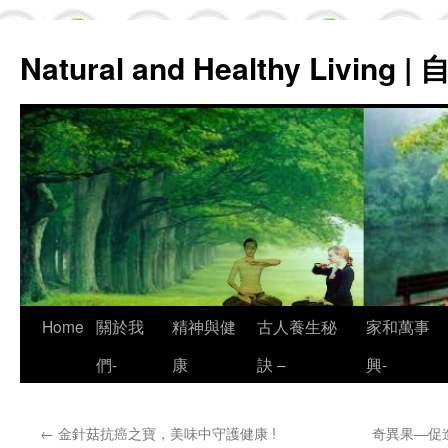
Natural and Healthy Living
Skip
Home
關於我
精神與健
古人養生秘
家和萬事
to
們-
康
訣 –
興-
content
←
金針菇抗癌之寶，美味中守護健康 !
奇異果—促