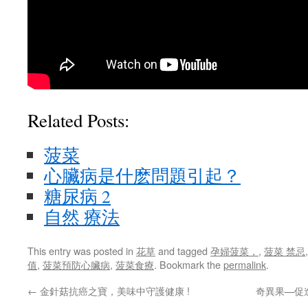
Related Posts:
菠菜
心臟病是什麽問題引起？
糖尿病 2
自然 療法
This entry was posted in
花草
and tagged
孕婦菠菜，
,
菠菜 禁忌
值
,
菠菜預防心臟病
,
菠菜食療
. Bookmark the
permalink
.
←
金針菇抗癌之寶，美味中守護健康 !
奇異果—促