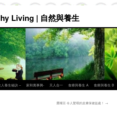
lthy Living | 自然與養生
古人養生秘訣 –
家和萬事興-
天人合一
食療與養生 A
食療與養生 B
鷹嘴豆 令人驚嘆的皮膚保健益處！
→