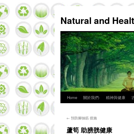
Natural and Hea
Home
關於我們-
精神與健康
Skip
to
←
預防腳抽筋 措施
content
蘆筍 助膀胱健康