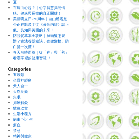
夏
百病由心起？｜心字智慧揭開情
緒、健康與長壽的真正關鍵！
美國獨立日250周年｜自由燈塔是
否正在黯淡？從《黃帝內經》談正
氣、良知與美國的未來！
防脫髮草本全攻略｜掉頭髮怎麼
辦？古法養髮秘訣，強健髮根、防
白髮一次懂！
春天順時而養｜從「春」與「善」
看漢字裡的健康智慧 ！
Categories
五穀類
坐骨神經痛
天人合一
天然良藥
失眠
排難解憂
歌曲欣賞
生活小秘方
病由 “心” 生
瘀血
禁忌
精神與健康