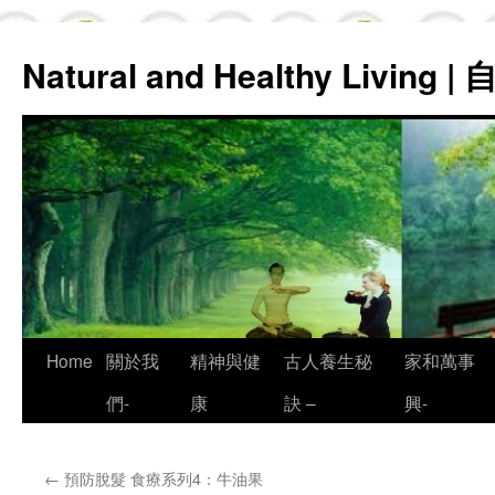
Natural and Healthy Living
Skip
Home
關於我
精神與健
古人養生秘
家和萬事
to
們-
康
訣 –
興-
content
←
預防脫髮 食療系列4：牛油果