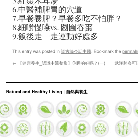
5.紅棗木耳湯
6.中醫補脾胃的穴道
7.早餐養脾？早餐多吃不怕胖？
8.細嚼慢嚥vs. 囫圇吞棗
9.飯後走一走運動好處多
This entry was posted in
談古論今話中醫
. Bookmark the
permali
←
【健康養生_認識中醫整集】你睡的好嗎？(一)
武漢肺炎可
Natural and Healthy Living | 自然與養生