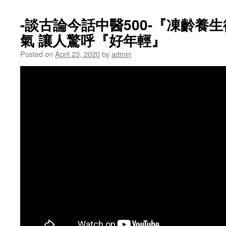
-談古論今話中醫500-『凍齡養
氣 讓人驚呼『好年輕』
Posted on
April 23, 2020
by
admin