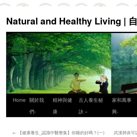
Natural and Healthy Living
Skip
Home
關於我
精神與健
古人養生秘
家和萬事
to
們-
康
訣 –
興-
content
←
【健康養生_認識中醫整集】你睡的好嗎？(一)
武漢肺炎可